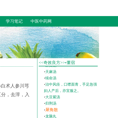
•
七宝丸
•
红龙散
•
十二味正气散
学习笔记
中医中药网
•
二香三建汤
•
杨氏神柏散
•
苏青丸
•
定神琥珀丸
•
牛黄定志丸
•
开关散
•
牛黄丸
<<奇效良方>>•董宿
•
麻黄汤
•
天麻汤
•
续命汤
•
治中风痉，口噤面青，手足急强，
心白术人参川芎
妇人产后，亦宜服之。
五分，去滓，入
•
大豆紫汤
•
归荆汤
犀角散
•
•
龙脑丸