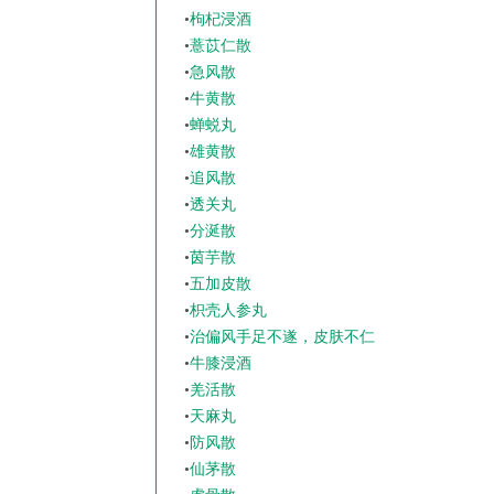
•
枸杞浸酒
•
薏苡仁散
•
急风散
•
牛黄散
•
蝉蜕丸
•
雄黄散
•
追风散
•
透关丸
•
分涎散
•
茵芋散
•
五加皮散
•
枳壳人参丸
•
治偏风手足不遂，皮肤不仁
•
牛膝浸酒
•
羌活散
•
天麻丸
•
防风散
•
仙茅散