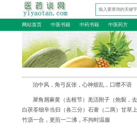
网站首页
中医书籍
中药书籍
中医药方
治中风，角弓反张，心神烦乱，口噤不语
犀角屑麻黄（去根节）羌活附子（炮裂，
白茯苓细辛当归（各三分）石膏（二两）甘草
竹沥一合，更煎一二沸，不拘时温服