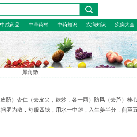
中成药品
中草药材
中药知识
疾病知识
疾病大全
犀角散
去皮脐）杏仁（去皮尖，麸炒，各一两）防风（去芦）桂
上捣罗为散，每服四钱，用水一中盏，入生姜半分，煎至