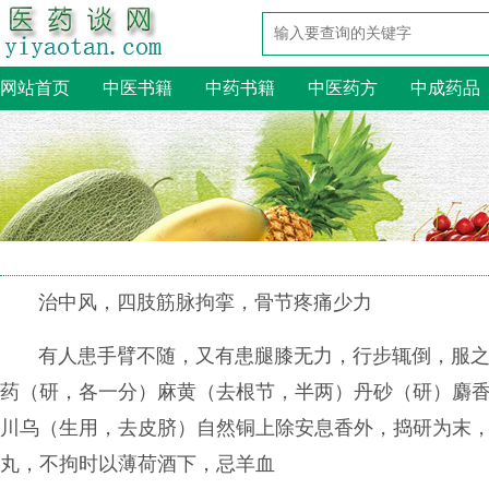
网站首页
中医书籍
中药书籍
中医药方
中成药品
治中风，四肢筋脉拘挛，骨节疼痛少力
有人患手臂不随，又有患腿膝无力，行步辄倒，服
药（研，各一分）麻黄（去根节，半两）丹砂（研）麝
川乌（生用，去皮脐）自然铜上除安息香外，捣研为末
丸，不拘时以薄荷酒下，忌羊血