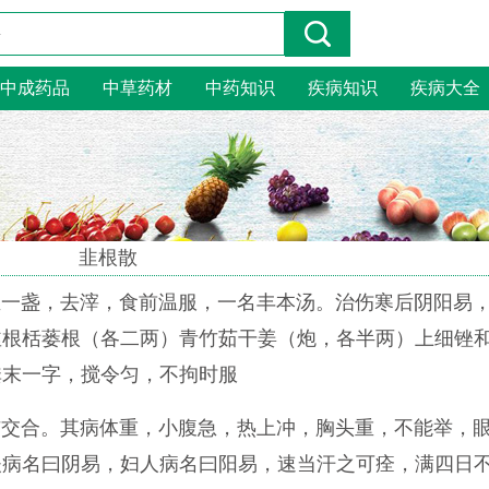
中成药品
中草药材
中药知识
疾病知识
疾病大全
韭根散
至一盏，去滓，食前温服，一名丰本汤。治伤寒后阴阳易
韭根栝蒌根（各二两）青竹茹干姜（炮，各半两）上细锉
粪末一字，搅令匀，不拘时服
与交合。其病体重，小腹急，热上冲，胸头重，不能举，
夫病名曰阴易，妇人病名曰阳易，速当汗之可痊，满四日