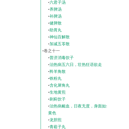
•
六君子汤
•
养脾汤
•
补脾汤
•
健脾散
•
助胃丸
•
神仙百解散
•
加减五苓散
•
卷之十一
•
普济消毒饮子
•
治热病五六日，壮热狂语欲走
•
羚羊角散
•
铁粉丸
•
含化犀角丸
•
生地黄煎
•
刺蓟饮子
•
治热病衄血，日夜无度，身面如金
黄色
•
龙胆煎
•
青葙子丸