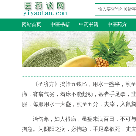
网站首页
中医书籍
中药书籍
中医药方
《圣济方》捣筛五钱匕，用水一盏半，煎
痛，翕翕气劣，着床不能起动，甚者手足拳，
服，每服用水一大盏，煎至五分，去滓，入鼠
治伤寒，妇人得病，虽瘥未满百日，不可
拘急。为阴阳之病，必拘急，手足拳欲死，丈