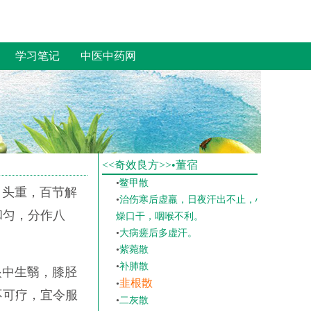
•
杜仲酒
•
二沥汤
•
人参汤
学习笔记
中医中药网
•
牡蛎散
•
羚羊角丸
•
葳蕤汤
•
柴胡石膏汤
•
茯神散
•
龙齿丸
<<奇效良方>>•董宿
•
柴胡汤
•
鳖甲散
，头重，百节解
•
治伤寒后虚羸，日夜汗出不止，心
和匀，分作八
燥口干，咽喉不利。
•
大病瘥后多虚汗。
•
紫菀散
•
补肺散
眼中生翳，膝胫
韭根散
•
不可疗，宜令服
•
二灰散