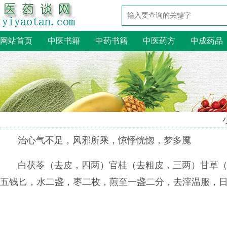
网站首页
中医书籍
中药书籍
中医药方
中成药品
治心气不足，风邪所乘，惊悸恍惚，梦多魇
白茯苓（去皮，四两）官桂（去粗皮，三两）甘草
五钱匕，水二盏，枣二枚，煎至一盏二分，去滓温服，