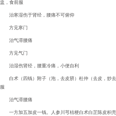
盅，食前服
治寒湿伤于肾经，腰痛不可俯仰
方见寒门
治气滞腰痛
方见气门
治湿伤肾经，腰重冷痛，小便自利
白术（四钱）附子（泡，去皮脐）杜仲（去皮，炒
服
治气滞腰痛
一方加五加皮一钱。人参川芎桔梗白术白芷陈皮枳