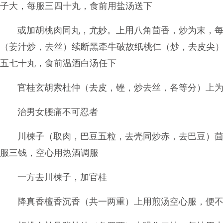
子大，每服三四十丸，食前用盐汤送下
或加胡桃肉同丸，尤妙。上用八角茴香，炒为末，
（姜汁炒，去丝）续断黑牵牛破故纸桃仁（炒，去皮尖
五七十丸，食前温酒白汤任下
官桂玄胡索杜仲（去皮，锉，炒去丝，各等分）上
治男女腰痛不可忍者
川楝子（取肉，巴豆五粒，去壳同炒赤，去巴豆）
服三钱，空心用热酒调服
一方去川楝子，加官桂
降真香檀香沉香（共一两重）上用煎汤空心服，便