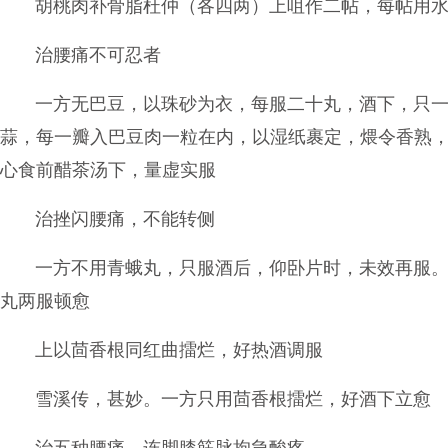
胡桃肉补骨脂杜仲（各四两）上咀作二帖，每帖用
治腰痛不可忍者
一方无巴豆，以珠砂为衣，每服二十丸，酒下，只
蒜，每一瓣入巴豆肉一粒在内，以湿纸裹定，煨令香熟
心食前醋茶汤下，量虚实服
治挫闪腰痛，不能转侧
一方不用青蛾丸，只服酒后，仰卧片时，未效再服
丸两服顿愈
上以茴香根同红曲擂烂，好热酒调服
雪溪传，甚妙。一方只用茴香根擂烂，好酒下立愈