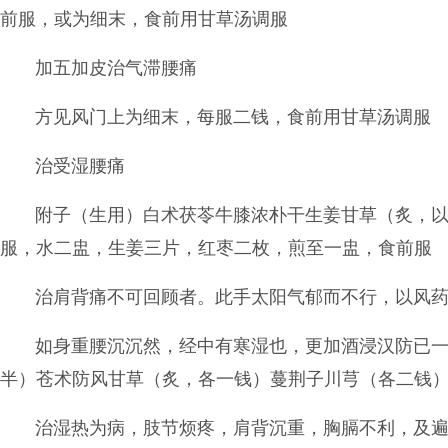
前服，或为细末，食前用甘草汤调服
加五加皮治气滞腰痛
方见风门上为细末，每服二钱，食前用甘草汤调服
治受湿腰痛
附子（生用）白术茯苓牛膝浓朴干生姜甘草（炙，
服，水二盅，生姜三片，红枣二枚，煎至一盅，食前服
治肩背痛不可回顾者。此手太阳气郁而不行，以风
如身重腰沉沉然，经中有寒湿也，更加酒浸汉防已
半）苍术防风甘草（炙，各一钱）蔓荆子川芎（各二钱
治湿热为病，肢节烦疼，肩背沉重，胸膈不利，及