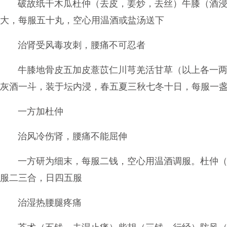
破故纸干木瓜杜仲（去皮，姜炒，去丝）牛膝（酒
大，每服五十丸，空心用温酒或盐汤送下
治肾受风毒攻刺，腰痛不可忍者
牛膝地骨皮五加皮薏苡仁川芎羌活甘草（以上各一
灰酒一斗，装于坛内浸，春五夏三秋七冬十日，每服一
一方加杜仲
治风冷伤肾，腰痛不能屈伸
一方研为细末，每服二钱，空心用温酒调服。杜仲
服二三合，日四五服
治湿热腰腿疼痛