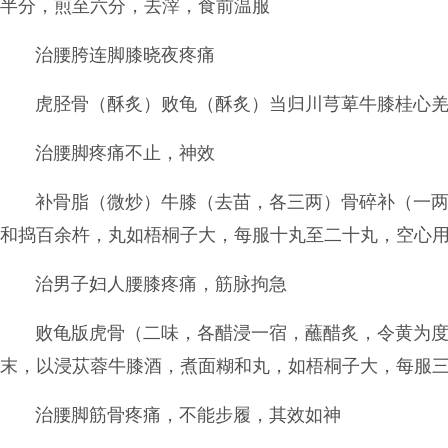
半分，煎至六分，去滓，食前温服
治腰胯连脚膝晓夜疼痛
虎胫骨（酥炙）败龟（酥炙）当归川芎萆牛膝桂心
治腰脚疼痛不止，神效
补骨脂（微炒）牛膝（去苗，各三两）骨碎补（一
和捣百余杵，丸如梧桐子大，每服十丸至二十丸，空心
治男子妇人腰膝疼痛，筋脉拘急
败龟版虎骨（二味，各醋浸一宿，蘸醋炙，令黄为
末，以浸苁蓉牛膝酒，煮面糊和丸，如梧桐子大，每服
治腰脚筋骨疼痛，不能步履，其效如神