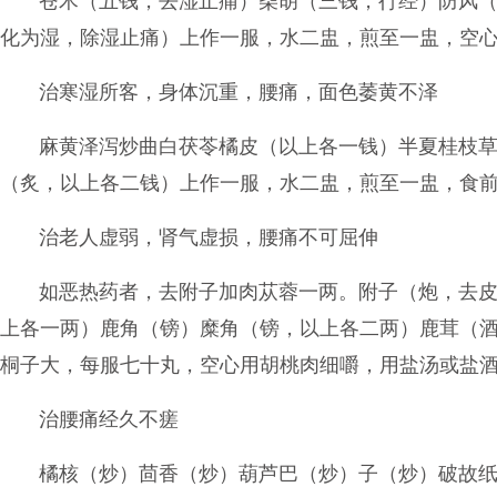
苍术（五钱，去湿止痛）柴胡（三钱，行经）防风
化为湿，除湿止痛）上作一服，水二盅，煎至一盅，空
治寒湿所客，身体沉重，腰痛，面色萎黄不泽
麻黄泽泻炒曲白茯苓橘皮（以上各一钱）半夏桂枝
（炙，以上各二钱）上作一服，水二盅，煎至一盅，食
治老人虚弱，肾气虚损，腰痛不可屈伸
如恶热药者，去附子加肉苁蓉一两。附子（炮，去
上各一两）鹿角（镑）糜角（镑，以上各二两）鹿茸（
桐子大，每服七十丸，空心用胡桃肉细嚼，用盐汤或盐
治腰痛经久不瘥
橘核（炒）茴香（炒）葫芦巴（炒）子（炒）破故