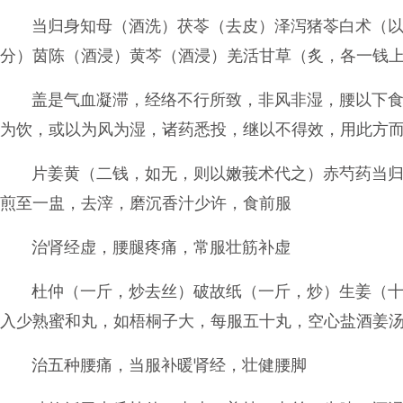
当归身知母（酒洗）茯苓（去皮）泽泻猪苓白术（
分）茵陈（酒浸）黄芩（酒浸）羌活甘草（炙，各一钱
盖是气血凝滞，经络不行所致，非风非湿，腰以下
为饮，或以为风为湿，诸药悉投，继以不得效，用此方
片姜黄（二钱，如无，则以嫩莪术代之）赤芍药当
煎至一盅，去滓，磨沉香汁少许，食前服
治肾经虚，腰腿疼痛，常服壮筋补虚
杜仲（一斤，炒去丝）破故纸（一斤，炒）生姜（
入少熟蜜和丸，如梧桐子大，每服五十丸，空心盐酒姜
治五种腰痛，当服补暖肾经，壮健腰脚