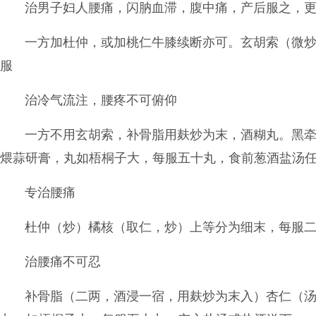
治男子妇人腰痛，闪肭血滞，腹中痛，产后服之，
一方加杜仲，或加桃仁牛膝续断亦可。玄胡索（微
服
治冷气流注，腰疼不可俯仰
一方不用玄胡索，补骨脂用麸炒为末，酒糊丸。黑
煨蒜研膏，丸如梧桐子大，每服五十丸，食前葱酒盐汤
专治腰痛
杜仲（炒）橘核（取仁，炒）上等分为细末，每服
治腰痛不可忍
补骨脂（二两，酒浸一宿，用麸炒为末入）杏仁（