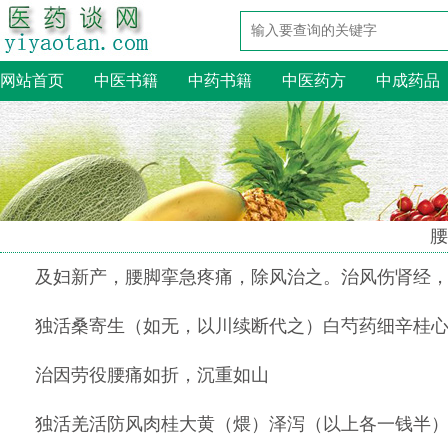
网站首页
中医书籍
中药书籍
中医药方
中成药品
腰
及妇新产，腰脚挛急疼痛，除风治之。治风伤肾经
独活桑寄生（如无，以川续断代之）白芍药细辛桂
治因劳役腰痛如折，沉重如山
独活羌活防风肉桂大黄（煨）泽泻（以上各一钱半