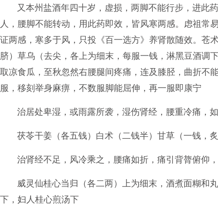
又本州盐酒年四十岁，虚损，两脚不能行步，进此药
人，腰脚不能转动，用此药即效，皆风寒两感。虑祖常
证两感，寒多于风，只投《百一选方》养肾散随效。苍
脐）草乌（去尖，各上为细末，每服一钱，淋黑豆酒调
取凉食瓜，至秋忽然右腰腿间疼痛，连及膝胫，曲折不
服，移刻举身麻痹，不数服脚能屈伸，再一服即康宁
治居处卑湿，或雨露所袭，湿伤肾经，腰重冷痛，
茯苓干姜（各五钱）白术（二钱半）甘草（一钱，
治肾经不足，风冷乘之，腰痛如折，痛引背膂俯仰
威灵仙桂心当归（各二两）上为细末，酒煮面糊和
下，妇人桂心煎汤下