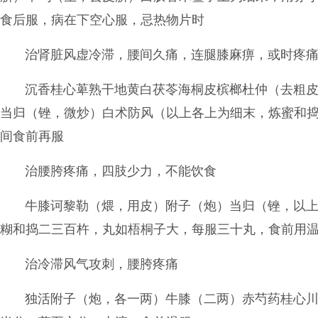
食后服，病在下空心服，忌热物片时
治肾脏风虚冷滞，腰间久痛，连腿膝麻痹，或时疼
沉香桂心萆熟干地黄白茯苓海桐皮槟榔杜仲（去粗
当归（锉，微炒）白术防风（以上各上为细末，炼蜜和
间食前再服
治腰胯疼痛，四肢少力，不能饮食
牛膝诃黎勒（煨，用皮）附子（炮）当归（锉，以
糊和捣二三百杵，丸如梧桐子大，每服三十丸，食前用
治冷滞风气攻刺，腰胯疼痛
独活附子（炮，各一两）牛膝（二两）赤芍药桂心