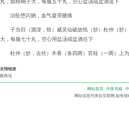
丸，如梧桐子大，每服五十丸，空心盐汤或盐酒送下
治坠堕闪肭，血气凝滞腰痛
子当归（酒浸，焙）威灵仙破故纸（炒）杜仲（炒
大，每服七十丸，空心用盐汤或盐酒任下
杜仲（炒，去丝）木香（各四两）官桂（一两）上
友情链接
医药论
网站首页
中医书籍
网站信息均来自互联网,如有侵权，请联