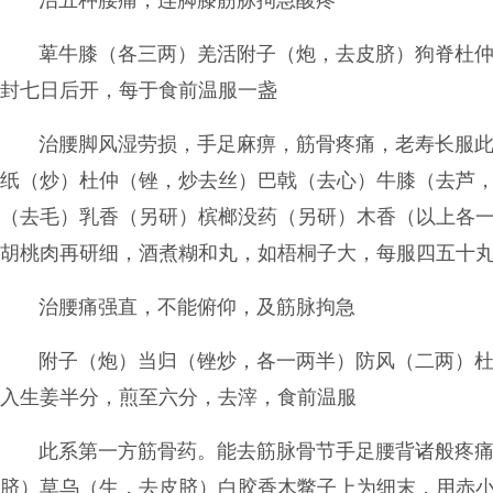
治五种腰痛，连脚膝筋脉拘急酸疼
萆牛膝（各三两）羌活附子（炮，去皮脐）狗脊杜
封七日后开，每于食前温服一盏
治腰脚风湿劳损，手足麻痹，筋骨疼痛，老寿长服
纸（炒）杜仲（锉，炒去丝）巴戟（去心）牛膝（去芦
（去毛）乳香（另研）槟榔没药（另研）木香（以上各
胡桃肉再研细，酒煮糊和丸，如梧桐子大，每服四五十
治腰痛强直，不能俯仰，及筋脉拘急
附子（炮）当归（锉炒，各一两半）防风（二两）
入生姜半分，煎至六分，去滓，食前温服
此系第一方筋骨药。能去筋脉骨节手足腰背诸般疼
脐）草乌（生，去皮脐）白胶香木鳖子上为细末，用赤